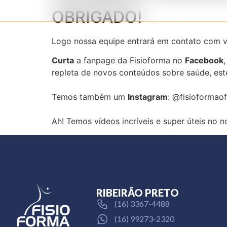
OBRIGADO!
Logo nossa equipe entrará em contato com 
Curta
a fanpage da Fisioforma no
Facebook
repleta de novos conteúdos sobre saúde, esté
Temos também um
Instagram
: @fisioformaof
Ah! Temos vídeos incríveis e super úteis no n
RIBEIRÃO PRETO
(16) 3367-4488
(16) 99273-2320