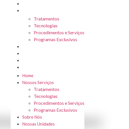
Home
Nossos Serviços
Tratamentos
Tecnologias
Procedimentos e Serviços
Programas Exclusivos
Sobre Nós
Nossas Unidades
Seja Franqueado
Blog
Home
Nossos Serviços
Tratamentos
Tecnologias
Procedimentos e Serviços
Programas Exclusivos
Sobre Nós
imento de Glúteos
Nossas Unidades