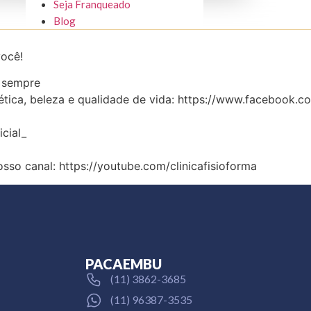
Seja Franqueado
Blog
você!
, sempre
tica, beleza e qualidade de vida: https://www.facebook.co
icial_
osso canal: https://youtube.com/clinicafisioforma
PACAEMBU
(11) 3862-3685
(11) 96387-3535