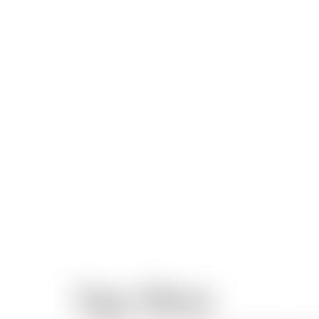
Tag:
filhos