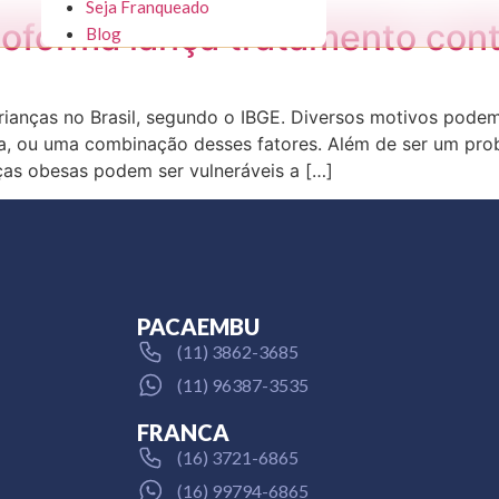
Seja Franqueado
sioforma lança tratamento con
Blog
 crianças no Brasil, segundo o IBGE. Diversos motivos pod
a, ou uma combinação desses fatores. Além de ser um probl
ças obesas podem ser vulneráveis a […]
PACAEMBU
(11) 3862-3685
(11) 96387-3535
FRANCA
(16) 3721-6865
(16) 99794-6865