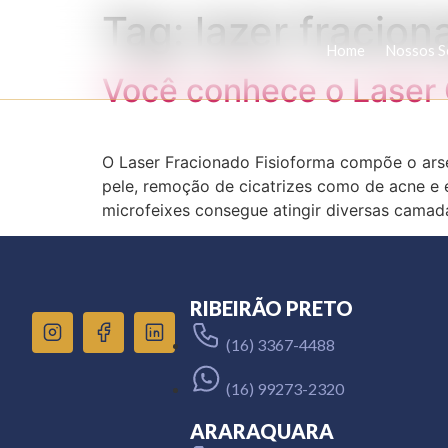
Tag:
lazer fracion
Home
Nossos S
Você conhece o Laser 
O Laser Fracionado Fisioforma compõe o arse
pele, remoção de cicatrizes como de acne e e
microfeixes consegue atingir diversas camada
RIBEIRÃO PRETO
(16) 3367-4488
(16) 99273-2320
ARARAQUARA