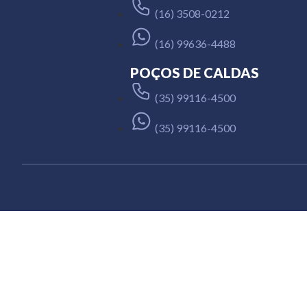
(16) 3508-0212
(16) 99636-4488
POÇOS DE CALDAS
(35) 99116-4500
(35) 99116-4500