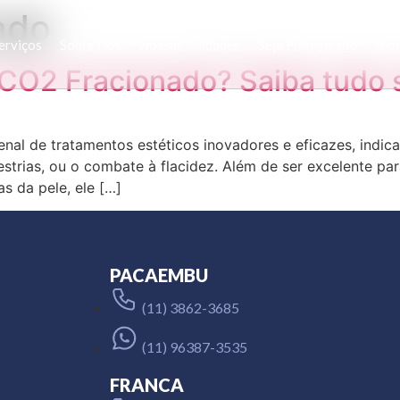
ado
erviços
Sobre Nós
Nossas Unidades
Seja Franqueado
Blo
CO2 Fracionado? Saiba tudo 
nal de tratamentos estéticos inovadores e eficazes, indi
strias, ou o combate à flacidez. Além de ser excelente para
s da pele, ele […]
PACAEMBU
(11) 3862-3685
(11) 96387-3535
FRANCA