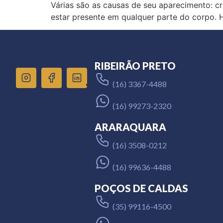
Várias são as causas de seu aparecimento: c
estar presente em qualquer parte do corpo. 
RIBEIRÃO PRETO
(16) 3367-4488
(16) 99273-2320
ARARAQUARA
(16) 3508-0212
(16) 99636-4488
POÇOS DE CALDAS
(35) 99116-4500