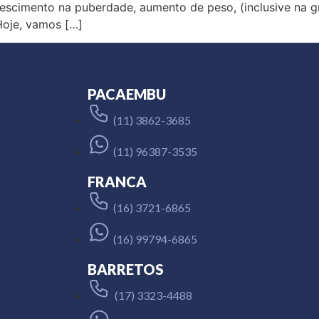
rescimento na puberdade, aumento de peso, (inclusive na g
Hoje, vamos […]
PACAEMBU
(11) 3862-3685
(11) 96387-3535
FRANCA
(16) 3721-6865
(16) 99794-6865
BARRETOS
(17) 3323-4488