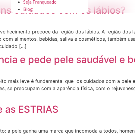
Seja Franqueado
ns cuidados com os lábios?
Blog
elhecimento precoce da região dos lábios. A região dos lá
o com alimentos, bebidas, saliva e cosméticos, também us
 cuidado […]
ência e pede pele saudável e 
ito mais leve é fundamental que os cuidados com a pele
es, se preocupam com a aparência física, com o rejuvenes
e as ESTRIAS
nto: a pele ganha uma marca que incomoda a todos, homens