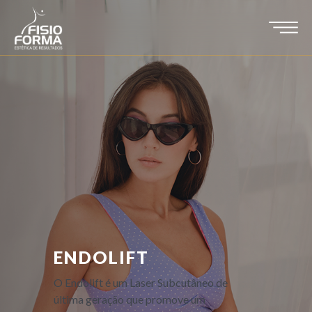
ENDOLIFT
O Endolift é um Laser Subcutâneo de
última geração que promove um