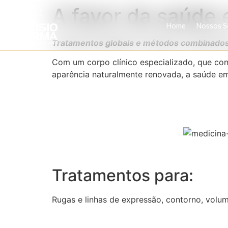
A favor da saúde 
Home
Nossos S
Tratamentos globais e métodos combinados 
Com um corpo clínico especializado, que con
aparência naturalmente renovada, a saúde em 
Tratamentos para:
Rugas e linhas de expressão, contorno, volume 