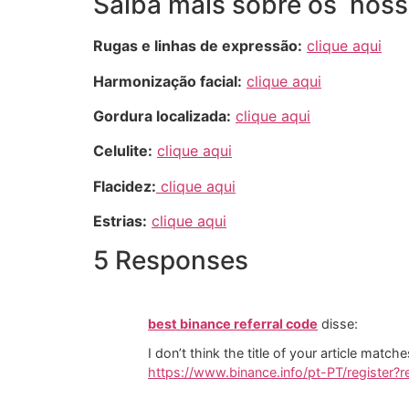
Saiba mais sobre os noss
Rugas e linhas de expressão:
clique aqui
Harmonização facial:
clique aqui
Gordura localizada:
clique aqui
Celulite:
clique aqui
Flacidez:
clique aqui
Estrias:
clique aqui
5 Responses
best binance referral code
disse:
I don’t think the title of your article matc
https://www.binance.info/pt-PT/registe