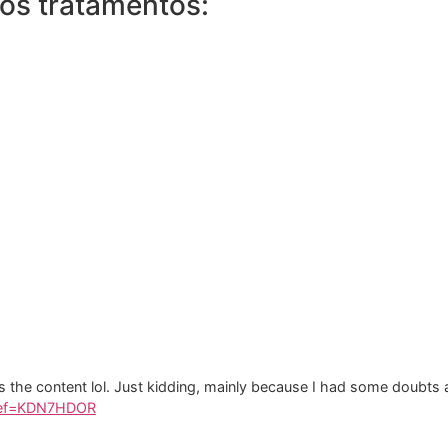
os tratamentos:
hes the content lol. Just kidding, mainly because I had some doubts a
r?ref=KDN7HDOR