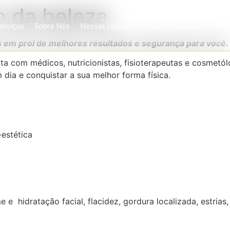
e da beleza
erviços
Sobre Nós
Nossas Unidades
Seja Franqueado
Blo
em prol de melhores resultados e segurança para você.
ta com médicos, nutricionistas, fisioterapeutas e cosmetó
dia e conquistar a sua melhor forma física.
e hidratação facial, flacidez, gordura localizada, estrias,