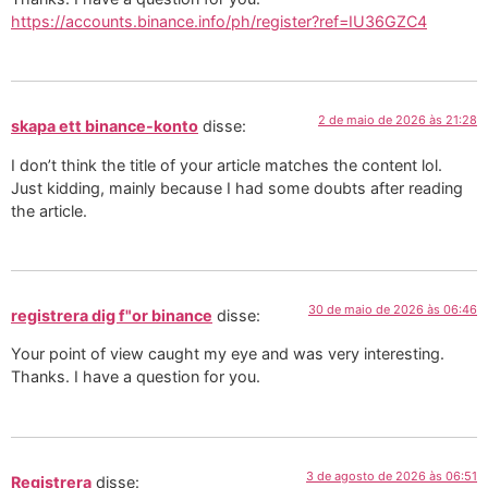
https://accounts.binance.info/ph/register?ref=IU36GZC4
2 de maio de 2026 às 21:28
skapa ett binance-konto
disse:
I don’t think the title of your article matches the content lol.
Just kidding, mainly because I had some doubts after reading
the article.
30 de maio de 2026 às 06:46
registrera dig f"or binance
disse:
Your point of view caught my eye and was very interesting.
Thanks. I have a question for you.
3 de agosto de 2026 às 06:51
Registrera
disse: